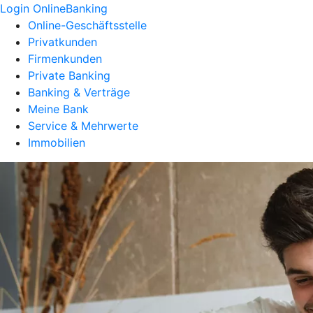
Login OnlineBanking
Online-Geschäftsstelle
Privatkunden
Firmenkunden
Private Banking
Banking & Verträge
Meine Bank
Service & Mehrwerte
Immobilien