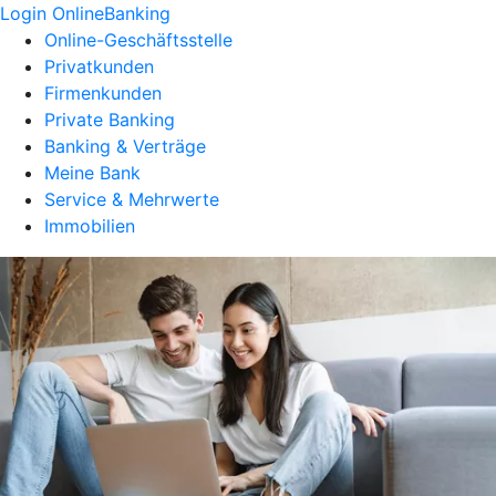
Login OnlineBanking
Online-Geschäftsstelle
Privatkunden
Firmenkunden
Private Banking
Banking & Verträge
Meine Bank
Service & Mehrwerte
Immobilien