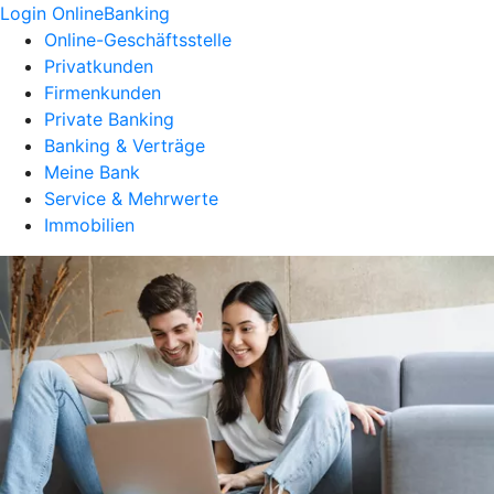
Login OnlineBanking
Online-Geschäftsstelle
Privatkunden
Firmenkunden
Private Banking
Banking & Verträge
Meine Bank
Service & Mehrwerte
Immobilien