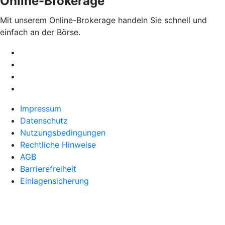
Online-Brokerage
Mit unserem Online-Brokerage handeln Sie schnell und
einfach an der Börse.
Impressum
Datenschutz
Nutzungsbedingungen
Rechtliche Hinweise
AGB
Barrierefreiheit
Einlagensicherung