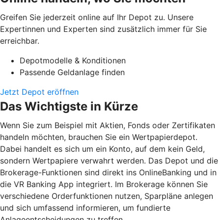
Greifen Sie jederzeit online auf Ihr Depot zu. Unsere
Expertinnen und Experten sind zusätzlich immer für Sie
erreichbar.
Depotmodelle & Konditionen
Passende Geldanlage finden
Jetzt Depot eröffnen
Das Wichtigste in Kürze
Wenn Sie zum Beispiel mit Aktien, Fonds oder Zertifikaten
handeln möchten, brauchen Sie ein Wertpapierdepot.
Dabei handelt es sich um ein Konto, auf dem kein Geld,
sondern Wertpapiere verwahrt werden. Das Depot und die
Brokerage-Funktionen sind direkt ins OnlineBanking und in
die VR Banking App integriert. Im Brokerage können Sie
verschiedene Orderfunktionen nutzen, Sparpläne anlegen
und sich umfassend informieren, um fundierte
Anlageentscheidungen zu treffen.