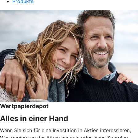
Produkte
Wertpapierdepot
Alles in einer Hand
Wenn Sie sich für eine Investition in Aktien interessieren,
Wertpapiere an der Börse handeln oder einen Sparplan