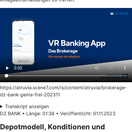
https://atruvia.scene7.com/is/content/atruvia/brokerage-
dz-bank-gema-frei-202311
Transkript anzeigen
DZ BANK • Länge: 01:38 • Veröffentlicht: 01.11.2023
Depotmodell, Konditionen und