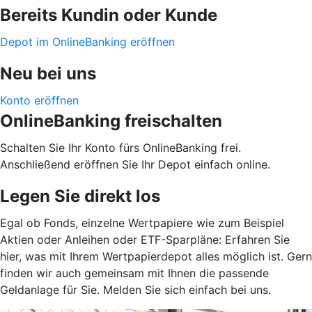
Bereits Kundin oder Kunde
Depot im OnlineBanking eröffnen
Neu bei uns
Konto eröffnen
OnlineBanking freischalten
Schalten Sie Ihr Konto fürs OnlineBanking frei.
Anschließend eröffnen Sie Ihr Depot einfach online.
Legen Sie direkt los
Egal ob Fonds, einzelne Wertpapiere wie zum Beispiel
Aktien oder Anleihen oder ETF-Sparpläne: Erfahren Sie
hier, was mit Ihrem Wertpapierdepot alles möglich ist. Gern
finden wir auch gemeinsam mit Ihnen die passende
Geldanlage für Sie. Melden Sie sich einfach bei uns.